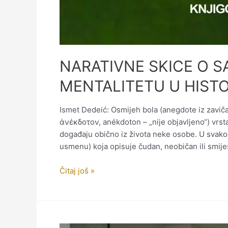
NARATIVNE SKICE O S
MENTALITETU U HIST
Ismet Dedeić: Osmijeh bola (anegdote iz zaviča
ἀνέκδοτον, anékdoton – „nije objavljeno“) vrst
događaju obično iz života neke osobe. U svak
usmenu) koja opisuje čudan, neobičan ili smije
NARATIVNE
Čitaj još »
SKICE
O
SANDŽAČKOJ
PSIHOLOGIJI