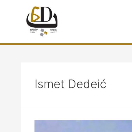
Preskoči
do
sadržaja
Ismet Dedeić