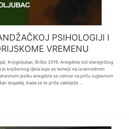
ANDŽAČKOJ PSIHOLOGIJI I
ORIJSKOME VREMENU
ja), Knjigoljubac, Brčko 2019. Anegdota (od starogrčkog
a je književnog djela koje se temelji na izvanrednom
odnevnom jeziku anegdota se odnosi na priču (uglavnom
šan događaj. Kada se te priče zabilježe …