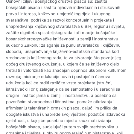
Osnovni ciljevi Bošnjačkog društva pisaca su: zaštita
bošnjačkih pisaca i zaštita njihovih individualnih i strukovnih
prava i interesa, kniževno-umjetničkog djela i ukupnog
svaralaštva; podrška za razvoj konceptualnih projekata i
unapređivanja književnog stvaralaštva u BiH, regionu i svijetu,
zaštite digniteta spisateljskog rada i afirmacije bošnjačke i
bosanskohercegovačke književnosti u zemlji i inostranstvu
sukladno Zakonu; zalaganje za punu stvaralačku i književnu
slobodu, unapređivanje književno-estetskih standarda kod
vrednovanja književnog rada, te za stvaranje što povoljnijeg
općeg društvenog okruženja, u kojem će se književno djelo
tretirati i valorizirati kao značajan doprinos ukupnom kulturnom
razvoju; Iniciranje edukacije novih i postojećih članova
udruženja koji će raditi različite vrste projekata (stručni,
istraživački i dr.); zalaganje da se samostalno i u saradnji sa
drugim institucijama u zemlji i inostranstvu, a posebno sa
pozorišnim stvaraocima i ličnostima, pomaže otkrivanju i
afirmisanju talentiranih drmskih pisaca, dajući im priliku da
obogate iskustva i unaprede svoj vještine; podstiče izdavačku
djelatnost, u kojoj će posebno mjesto zauzimati izdanja
bošnjačkih pisaca, sudjelujući putem svojih predstavnika u
organima i tijelima, u okviru odgovarajućih ministarstava, koji