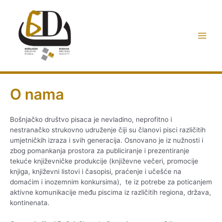
Preskoči
do
sadržaja
Main
Men
O nama
Bošnjačko društvo pisaca je nevladino, neprofitno i
nestranačko strukovno udruženje čiji su članovi pisci različitih
umjetničkih izraza i svih generacija. Osnovano je iz nužnosti i
zbog pomankanja prostora za publiciranje i prezentiranje
tekuće književničke produkcije (književne večeri, promocije
knjiga, književni listovi i časopisi, praćenje i učešće na
domaćim i inozemnim konkursima), te iz potrebe za poticanjem
aktivne komunikacije među piscima iz različitih regiona, država,
kontinenata.