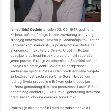
Ismet (Ibiš) Dedeić
je rođen 03. 05. 1947. godine, u
Koljenu, opština Rožaje. Nakon završenog osnovnog i
srednjeg obrazovanja, završio je Saobraćajni fakultet na
Zagrebačkom sveučilištu, a postdiplomske studije na
Ekonomskom fakultetu u Osjeku. U opštini Rožaje
obavljao je dužnost inspektora za drumski saobračaj i
javne puteve. Biran je za odbornika u Skupštini opštine
Rožaje i bio predsjednik Savjeta za bezbjednost
saobraćaja opštine Rožaje i član predsjedništva Savjeta
za bezbjednost saobraćaja Crne Gore. Najveći dio
radnog života proveo je u Brčkom gdje je obavljao
dužnost generalnog direktora preduzeća „Laser“ Brčko,
generalnog direktora „Luka“ Brčko i generalnog direktora
preduzeća Slobodna carinska zona Brčko.
Dobitnik je niza domaćih i međunarodnih pohvala i