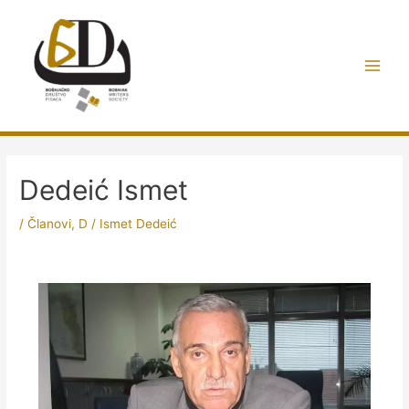
Preskoči
do
sadržaja
Main
Men
Dedeić Ismet
/
Članovi
,
D
/
Ismet Dedeić