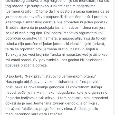
Osmanskog carstva, a koji religiozno nije bio monolitan, i da dio
tog naroda nije sudjelovao u inkriminiranim događajima
(Jermeni katolici). O tome da li je postojala jasna namjera da se
jermensko stanovništvo potpuno ili djelomično uništi i protjera
s teritorije Osmanskog carstva nije pronađen ni jedan podatak
ili nečija izjava da je postojala jasna i nedvosmislena namjera
se učini zločin tog tipa. Dok postoji mnoštvo argumenta koji
potvrđuju odsustvo tih namjera, a najupečatljiviji su da tokom
sukoba nije porušen ni jedan jermenski vjerski objekt (crkva),
te da se ogroman broj Jermena vratio i nastavio živjeti u
Turskoj, a još veći broj nije Tursku ni napuštao već je živio kao i
svi ostali narodi. Svi povratnici su pet godina bili oslobođeni
obaveze plaćanja poreza.
U poglavlju “Neki pravni stavovi o Jermenskom pitanju”
Hasanagić objašnjava svu kompliciranost i težinu pravnih
postupaka za dokazivanje genocida. U konkretnom slučaju
navodi suđenje na Malti, nakon događanja, koje je organiziralo
Englesko kraljevsko tužilaštvo. U tom postupku nisu pronađeni
dokazi da je nad Jermenima izvršen genocid, a oni koji su
optuženi, faktički su proglašeni nevinima. Suđenje je bilo
međunarodnog karaktera i značaja.