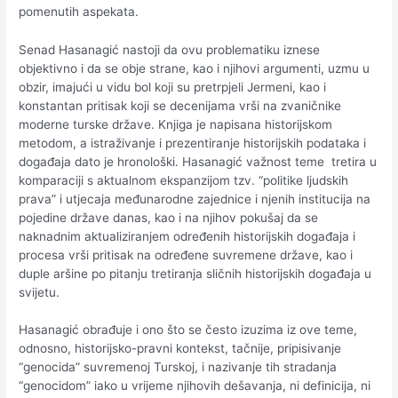
pomenutih aspekata.
Senad Hasanagić nastoji da ovu problematiku iznese
objektivno i da se obje strane, kao i njihovi argumenti, uzmu u
obzir, imajući u vidu bol koji su pretrpjeli Jermeni, kao i
konstantan pritisak koji se decenijama vrši na zvaničnike
moderne turske države. Knjiga je napisana historijskom
metodom, a istraživanje i prezentiranje historijskih podataka i
događaja dato je hronološki. Hasanagić važnost teme tretira u
komparaciji s aktualnom ekspanzijom tzv. “politike ljudskih
prava” i utjecaja međunarodne zajednice i njenih institucija na
pojedine države danas, kao i na njihov pokušaj da se
naknadnim aktualiziranjem određenih historijskih događaja i
procesa vrši pritisak na određene suvremene države, kao i
duple aršine po pitanju tretiranja sličnih historijskih događaja u
svijetu.
Hasanagić obrađuje i ono što se često izuzima iz ove teme,
odnosno, historijsko-pravni kontekst, tačnije, pripisivanje
“genocida” suvremenoj Turskoj, i nazivanje tih stradanja
“genocidom” iako u vrijeme njihovih dešavanja, ni definicija, ni