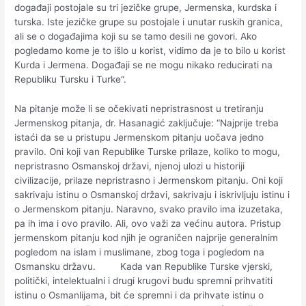
događaji postojale su tri jezičke grupe, Jermenska, kurdska i
turska. Iste jezičke grupe su postojale i unutar ruskih granica,
ali se o događajima koji su se tamo desili ne govori. Ako
pogledamo kome je to išlo u korist, vidimo da je to bilo u korist
Kurda i Jermena. Događaji se ne mogu nikako reducirati na
Republiku Tursku i Turke“.
Na pitanje može li se očekivati nepristrasnost u tretiranju
Jermenskog pitanja, dr. Hasanagić zaključuje: “Najprije treba
istaći da se u pristupu Jermenskom pitanju uočava jedno
pravilo. Oni koji van Republike Turske prilaze, koliko to mogu,
nepristrasno Osmanskoj državi, njenoj ulozi u historiji
civilizacije, prilaze nepristrasno i Jermenskom pitanju. Oni koji
sakrivaju istinu o Osmanskoj državi, sakrivaju i iskrivljuju istinu i
o Jermenskom pitanju. Naravno, svako pravilo ima izuzetaka,
pa ih ima i ovo pravilo. Ali, ovo važi za većinu autora. Pristup
jermenskom pitanju kod njih je ograničen najprije generalnim
pogledom na islam i muslimane, zbog toga i pogledom na
Osmansku državu. Kada van Republike Turske vjerski,
politički, intelektualni i drugi krugovi budu spremni prihvatiti
istinu o Osmanlijama, bit će spremni i da prihvate istinu o