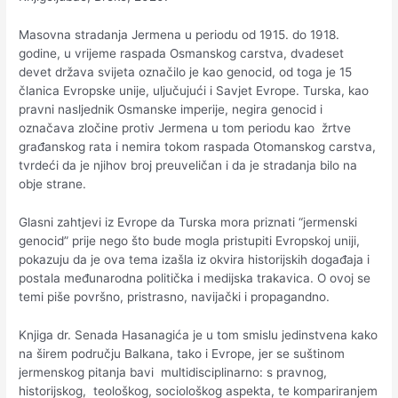
Masovna stradanja Jermena u periodu od 1915. do 1918.
godine, u vrijeme raspada Osmanskog carstva, dvadeset
devet država svijeta označilo je kao genocid, od toga je 15
članica Evropske unije, uljučujući i Savjet Evrope. Turska, kao
pravni nasljednik Osmanske imperije, negira genocid i
označava zločine protiv Jermena u tom periodu kao žrtve
građanskog rata i nemira tokom raspada Otomanskog carstva,
tvrdeći da je njihov broj preuveličan i da je stradanja bilo na
obje strane.
Glasni zahtjevi iz Evrope da Turska mora priznati “jermenski
genocid” prije nego što bude mogla pristupiti Evropskoj uniji,
pokazuju da je ova tema izašla iz okvira historijskih događaja i
postala međunarodna politička i medijska trakavica. O ovoj se
temi piše površno, pristrasno, navijački i propagandno.
Knjiga dr. Senada Hasanagića je u tom smislu jedinstvena kako
na širem području Balkana, tako i Evrope, jer se suštinom
jermenskog pitanja bavi multidisciplinarno: s pravnog,
historijskog, teološkog, sociološkog aspekta, te kompariranjem