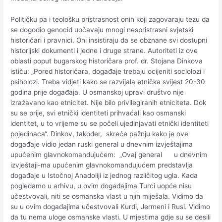
Političku pa i teološku pristrasnost onih koji zagovaraju tezu da
se dogodio genocid uočavaju mnogi nespristrasni svjetski
historičari i pravnici. Oni insistiraju da se obznane svi dostupni
historijski dokumenti i jedne i druge strane. Autoriteti iz ove
oblasti poput bugarskog historičara prof. dr. Stojana Dinkova
ističu: „Pored historičara, događaje trebaju ocijeniti sociolozi i
psiholozi. Treba vidjeti kako se razvijala etnička svijest 20-30
godina prije događaja. U osmanskoj upravi društvo nije
izražavano kao etnicitet. Nije bilo privilegiranih etniciteta. Dok
su se prije, svi etnički identiteti prihvaćali kao osmanski
identitet, u to vrijeme su se počeli ujedinjavati etnički identiteti
pojedinaca“. Dinkov, također, skreće pažnju kako je ove
događaje vidio jedan ruski general u dnevnim izvještajima
upućenim glavnokomandujućem: „Ovaj general u dnevnim
izvještaji-ma upućenim glavnokomandujućem predstavlja
događaje u Istočnoj Anadoliji iz jednog različitog ugla. Kada
pogledamo u arhivu, u ovim događajima Turci uopće nisu
učestvovali, niti se osmanska vlast u njih miješala. Vidimo da
su u ovim događajima učestvovali Kurdi, Jermeni i Rusi. Vidimo
da tu nema uloge osmanske vlasti. U mjestima gdje su se desili