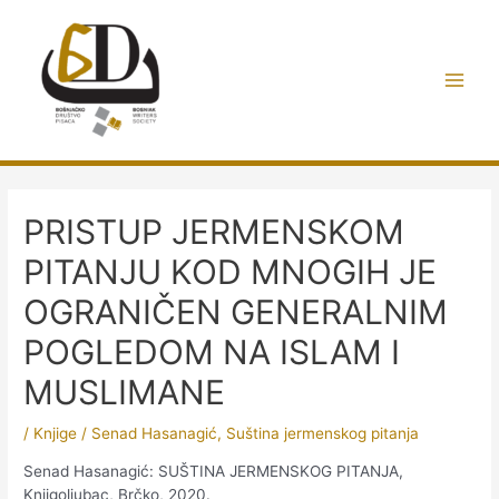
Preskoči
do
sadržaja
Main
Men
PRISTUP JERMENSKOM
PITANJU KOD MNOGIH JE
OGRANIČEN GENERALNIM
POGLEDOM NA ISLAM I
MUSLIMANE
/
Knjige
/
Senad Hasanagić
,
Suština jermenskog pitanja
Senad Hasanagić: SUŠTINA JERMENSKOG PITANJA,
Knjigoljubac, Brčko, 2020.