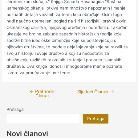
Jermenskom slučaju.“ Knjiga Senada Hasanagića “Suština
jermenskog pitanja” otkiva nam mnoštvo nepoznatih i manje
poznatih detalja vezanih za temu koju obrađuje. Osim toga
nudi naučno utemeljeni pogled na širi historijski i pravni okvir
Osmanskog carstva, njegovog uređenja i određenja. Također,
ukazuje na brojne zablude zapadnih historijskih teorija koje
sadrže bitne ideološke dimenzije koje se poistovjećuju s
njihovim društvima, te modele objašnjavanja koje su razvili za
svoju historiju i svoje društvo a koji su nedostatni za
objašnjenje različitih razvojnih kretanja i pravaca islamskih
društava. Ova knjiga donosi i mnogobrojne manje poznate
izvore za proučavanje ove teme.
←
Prethodni
Navigacija
Sljedeći Članak
→
Članak
članaka
Pretraga
Pretraga
Novi članovi