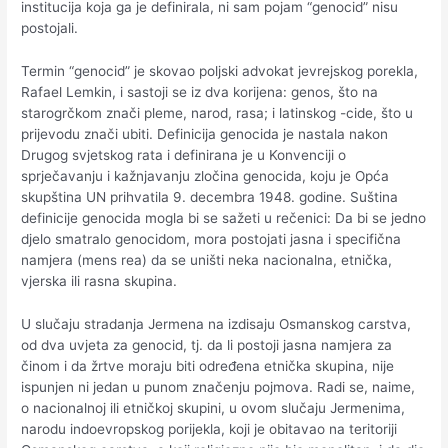
institucija koja ga je definirala, ni sam pojam “genocid” nisu
postojali.
Termin “genocid” je skovao poljski advokat jevrejskog porekla,
Rafael Lemkin, i sastoji se iz dva korijena: genos, što na
starogrčkom znači pleme, narod, rasa; i latinskog -cide, što u
prijevodu znači ubiti. Definicija genocida je nastala nakon
Drugog svjetskog rata i definirana je u Konvenciji o
sprječavanju i kažnjavanju zločina genocida, koju je Opća
skupština UN prihvatila 9. decembra 1948. godine. Suština
definicije genocida mogla bi se sažeti u rečenici: Da bi se jedno
djelo smatralo genocidom, mora postojati jasna i specifična
namjera (mens rea) da se uništi neka nacionalna, etnička,
vjerska ili rasna skupina.
U slučaju stradanja Jermena na izdisaju Osmanskog carstva,
od dva uvjeta za genocid, tj. da li postoji jasna namjera za
činom i da žrtve moraju biti određena etnička skupina, nije
ispunjen ni jedan u punom značenju pojmova. Radi se, naime,
o nacionalnoj ili etničkoj skupini, u ovom slučaju Jermenima,
narodu indoevropskog porijekla, koji je obitavao na teritoriji