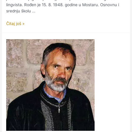
lingvista. Rođen je 15. 8. 1948. godine u Mostaru. Osnovnu i
srednju školu …
IN
Čitaj još »
MEMORIAM
–
Dževad
Jahić
(1948-
2024)