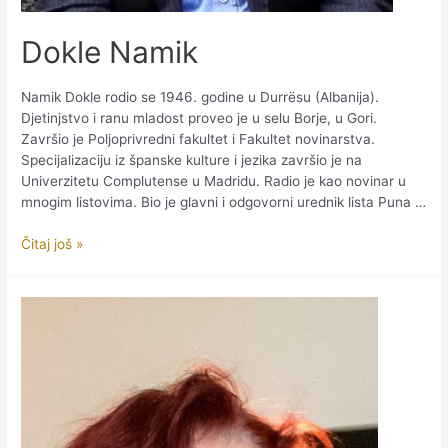
Dokle Namik
Namik Dokle rodio se 1946. godine u Durrësu (Albanija).
Djetinjstvo i ranu mladost proveo je u selu Borje, u Gori.
Završio je Poljoprivredni fakultet i Fakultet novinarstva.
Specijalizaciju iz španske kulture i jezika završio je na
Univerzitetu Complutense u Madridu. Radio je kao novinar u
mnogim listovima. Bio je glavni i odgovorni urednik lista Puna …
Dokle
Čitaj još »
Namik