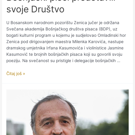
svoje Društvo
U Bosanskom narodnom pozorištu Zenica jučer je održana
Svečana akademija Bošnjačkog društva pisaca (BDP), uz
bogati kulturni program u kojemu je sudjelovao Omladinski hor
Zenica pod dirigovanjem maestra Milenka Karovića, nastupe
dramskog umjetnika Irfana Kasumovića i violinistice Jasmine
Kasumović te brojnih bošnjačkih pisaca koji su govorili svoju
poeziju. Na svečanost su pristigle i delegacije bošnjačkih …
Historijski
Čitaj još »
događaj
u
Zenici:
Bošnjački
pisci
predstavili
svoje
Društvo