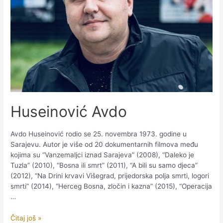
Huseinović Avdo
Avdo Huseinović rodio se 25. novembra 1973. godine u
Sarajevu. Autor je više od 20 dokumentarnih filmova među
kojima su “Vanzemaljci iznad Sarajeva” (2008), “Daleko je
Tuzla” (2010), “Bosna ili smrt” (2011), “A bili su samo djeca”
(2012), “Na Drini krvavi Višegrad, prijedorska polja smrti, logori
smrti” (2014), “Herceg Bosna, zločin i kazna” (2015), “Operacija
…
Huseinović
Čitaj još »