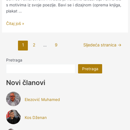
s motivima iz svoje poezije. Bavi se i dizajnom (oprema knjiga,
plakat …
Horozović
Čitaj još »
Ajnuša
Posts
1
2
…
9
Sljedeća stranica
→
pagination
Pretraga
Pretraga
Novi članovi
Elezović Muhamed
Kos Dženan