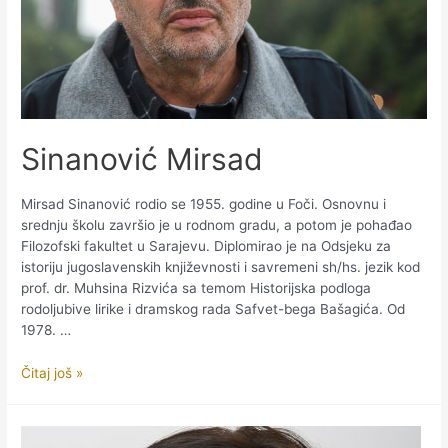
Sinanović Mirsad
Mirsad Sinanović rodio se 1955. godine u Foči. Osnovnu i
srednju školu završio je u rodnom gradu, a potom je pohađao
Filozofski fakultet u Sarajevu. Diplomirao je na Odsjeku za
istoriju jugoslavenskih književnosti i savremeni sh/hs. jezik kod
prof. dr. Muhsina Rizvića sa temom Historijska podloga
rodoljubive lirike i dramskog rada Safvet-bega Bašagića. Od
1978. …
Sinanović
Čitaj još »
Mirsad