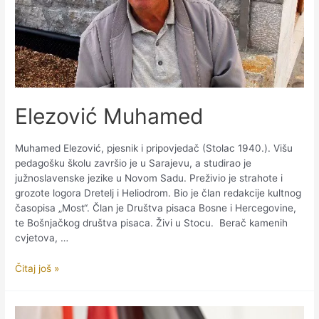
Elezović Muhamed
Muhamed Elezović, pjesnik i pripovjedač (Stolac 1940.). Višu
pedagošku školu završio je u Sarajevu, a studirao je
južnoslavenske jezike u Novom Sadu. Preživio je strahote i
grozote logora Dretelj i Heliodrom. Bio je član redakcije kultnog
časopisa „Most“. Član je Društva pisaca Bosne i Hercegovine,
te Bošnjačkog društva pisaca. Živi u Stocu. Berač kamenih
cvjetova, …
Elezović
Čitaj još »
Muhamed