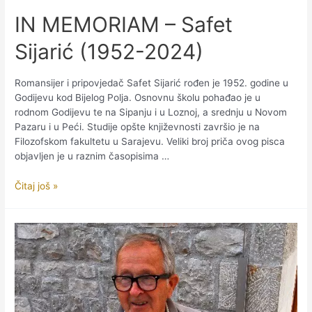
IN MEMORIAM – Safet
Sijarić (1952-2024)
Romansijer i pripovjedač Safet Sijarić rođen je 1952. godine u
Godijevu kod Bijelog Polja. Osnovnu školu pohađao je u
rodnom Godijevu te na Sipanju i u Loznoj, a srednju u Novom
Pazaru i u Peći. Studije opšte književnosti završio je na
Filozofskom fakultetu u Sarajevu. Veliki broj priča ovog pisca
objavljen je u raznim časopisima …
IN
Čitaj još »
MEMORIAM
–
Safet
Sijarić
(1952-
2024)