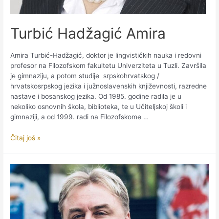
Turbić Hadžagić Amira
Amira Turbić-Hadžagić, doktor je lingvističkih nauka i redovni
profesor na Filozofskom fakultetu Univerziteta u Tuzli. Završila
je gimnaziju, a potom studije srpskohrvatskog /
hrvatskosrpskog jezika i južnoslavenskih književnosti, razredne
nastave i bosanskog jezika. Od 1985. godine radila je u
nekoliko osnovnih škola, biblioteka, te u Učiteljskoj školi i
gimnaziji, a od 1999. radi na Filozofskome …
Turbić
Čitaj još »
Hadžagić
Amira