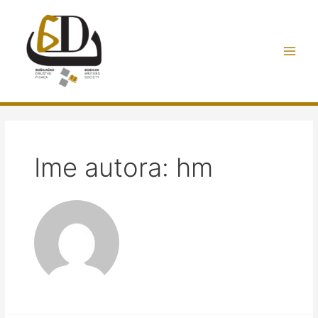
Preskoči
do
sadržaja
Main
Men
Ime autora: hm