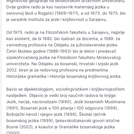
lingvističke geografije na Moskovskom državnom univerzitetu.
Dvije godine radio je kao nastavnik maternjeg jezika u
osnovnoj školi u Rogatici (1969–1971), a od 1973. do 1975. bio
je saradnik Instituta za jezik i književnost u Sarajevu.
Od 1975. radio je na Filozofskom fakultetu u Sarajevu, najprije
kao asistent, da bi 1982. bio izabran za docenta, a 1989. za
vanrednog profesora na Odsjeku za južnoslavenske jezike.
Četiri školske godine (1989–1993) bio je lektor i predavač
srpskohrvatskog jezika na Filološkom fakultetu Moskovskog
univerziteta. Na Odsjeku za bosanski, hrvatski i srpski jezik
2002. biran je za redovnog profesora na predmetima
Historijska gramatika i Historija bosanskog književnog jezika.
Bavio se dijalektologijom, sociolingvistikom i književnojezičkim
naslijeđem. Objavio je veliki broj naučnih radova te knjige:
Jezik, nacija, nacionalizam (1990), Jezik bosanskih Muslimana
(1991), Bosanski jezik u 100 pitanja i 100 odgovora (1999),
Bošnjački narod i njegov jezik (1999), Školski rječnik
bosanskog jezika (1999), Ijekavskoštakavski govori istočne
Bosne (2002), a koautor je Gramatike bosanskoga jezika
(2000).