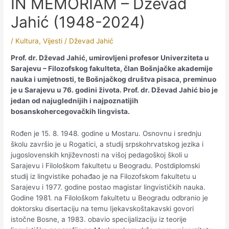
IN MEMORIAM – Dževad
Jahić (1948-2024)
/
Kultura
,
Vijesti
/
Dževad Jahić
Prof. dr. Dževad Jahić, umirovljeni profesor Univerziteta u
Sarajevu – Filozofskog fakulteta, član Bošnjačke akademije
nauka i umjetnosti, te Bošnjačkog društva pisaca, preminuo
je u Sarajevu u 76. godini života. Prof. dr. Dževad Jahić bio je
jedan od najuglednijih i najpoznatijih
bosanskohercegovačkih lingvista.
Rođen je 15. 8. 1948. godine u Mostaru. Osnovnu i srednju
školu završio je u Rogatici, a studij srpskohrvatskog jezika i
jugoslovenskih književnosti na višoj pedagoškoj školi u
Sarajevu i Filološkom fakultetu u Beogradu. Postdiplomski
studij iz lingvistike pohađao je na Filozofskom fakultetu u
Sarajevu i 1977. godine postao magistar lingvističkih nauka.
Godine 1981. na Filološkom fakultetu u Beogradu odbranio je
doktorsku disertaciju na temu Ijekavskoštakavski govori
istočne Bosne, a 1983. obavio specijalizaciju iz teorije