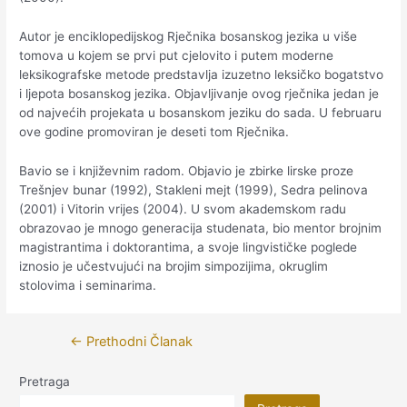
Autor je enciklopedijskog Rječnika bosanskog jezika u više
tomova u kojem se prvi put cjelovito i putem moderne
leksikografske metode predstavlja izuzetno leksičko bogatstvo
i ljepota bosanskog jezika. Objavljivanje ovog rječnika jedan je
od najvećih projekata u bosanskom jeziku do sada. U februaru
ove godine promoviran je deseti tom Rječnika.
Bavio se i književnim radom. Objavio je zbirke lirske proze
Trešnjev bunar (1992), Stakleni mejt (1999), Sedra pelinova
(2001) i Vitorin vrijes (2004). U svom akademskom radu
obrazovao je mnogo generacija studenata, bio mentor brojnim
magistrantima i doktorantima, a svoje lingvističke poglede
iznosio je učestvujući na brojim simpozijima, okruglim
stolovima i seminarima.
Navigacija
←
Prethodni Članak
članaka
Pretraga