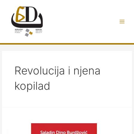
Preskoči
do
sadržaja
Main
Men
Revolucija i njena
kopilad