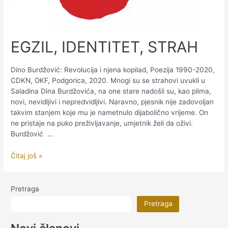
EGZIL, IDENTITET, STRAH
Dino Burdžović: Revolucija i njena kopilad, Poezija 1990-2020,
CDKN, OKF, Podgorica, 2020. Mnogi su se strahovi uvukli u
Saladina Dina Burdžovića, na one stare nadošli su, kao plima,
novi, nevidljivi i nepredvidljivi. Naravno, pjesnik nije zadovoljan
takvim stanjem koje mu je nametnulo dijabolično vrijeme. On
ne pristaje na puko preživljavanje, umjetnik želi da oživi.
Burdžović …
EGZIL,
Čitaj još »
IDENTITET,
STRAH
Pretraga
Pretraga