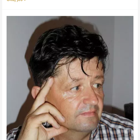
U
SUMORNI
SVIJET,
BEZ
ŽELJE
ZA
IZLASKOM