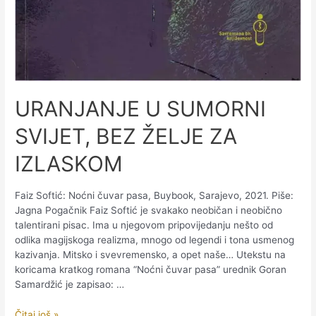
URANJANJE U SUMORNI
SVIJET, BEZ ŽELJE ZA
IZLASKOM
Faiz Softić: Noćni čuvar pasa, Buybook, Sarajevo, 2021. Piše:
Jagna Pogačnik Faiz Softić je svakako neobičan i neobično
talentirani pisac. Ima u njegovom pripovijedanju nešto od
odlika magijskoga realizma, mnogo od legendi i tona usmenog
kazivanja. Mitsko i svevremensko, a opet naše… Utekstu na
koricama kratkog romana “Noćni čuvar pasa” urednik Goran
Samardžić je zapisao: …
URANJANJE
Čitaj još »