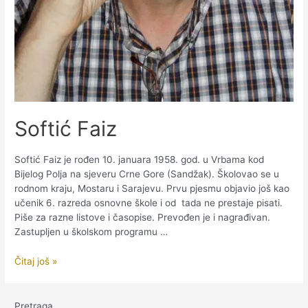
Softić Faiz
Softić Faiz je rođen 10. januara 1958. god. u Vrbama kod
Bijelog Polja na sjeveru Crne Gore (Sandžak). Školovao se u
rodnom kraju, Mostaru i Sarajevu. Prvu pjesmu objavio još kao
učenik 6. razreda osnovne škole i od tada ne prestaje pisati.
Piše za razne listove i časopise. Prevođen je i nagrađivan.
Zastupljen u školskom programu …
Softić
Čitaj još »
Faiz
Pretraga