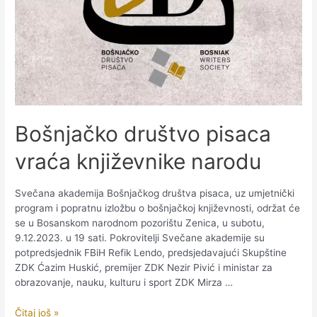
Bošnjačko društvo pisaca
vraća književnike narodu
Svečana akademija Bošnjačkog društva pisaca, uz umjetnički
program i popratnu izložbu o bošnjačkoj književnosti, održat će
se u Bosanskom narodnom pozorištu Zenica, u subotu,
9.12.2023. u 19 sati. Pokrovitelji Svečane akademije su
potpredsjednik FBiH Refik Lendo, predsjedavajući Skupštine
ZDK Ćazim Huskić, premijer ZDK Nezir Pivić i ministar za
obrazovanje, nauku, kulturu i sport ZDK Mirza …
Bošnjačko
Čitaj još »