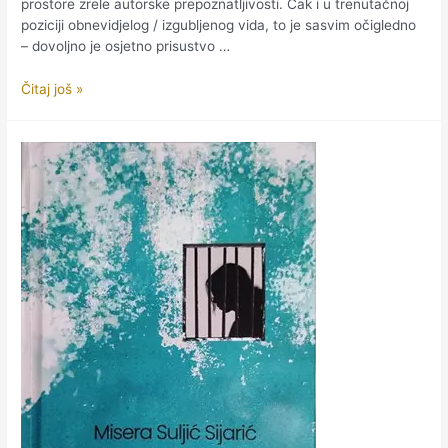
prostore zrele autorske prepoznatljivosti. Čak i u trenutačnoj
poziciji obnevidjelog / izgubljenog vida, to je sasvim očigledno
– dovoljno je osjetno prisustvo …
POVIŠENI
Čitaj još »
VID
PJESNIČKE
SAMOSVIJESTI