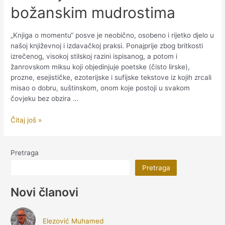
božanskim mudrostima
„Knjiga o momentu“ posve je neobično, osobeno i rijetko djelo u
našoj književnoj i izdavačkoj praksi. Ponajprije zbog britkosti
izrečenog, visokoj stilskoj razini ispisanog, a potom i
žanrovskom miksu koji objedinjuje poetske (čisto lirske),
prozne, esejističke, ezoterijske i sufijske tekstove iz kojih zrcali
misao o dobru, suštinskom, onom koje postoji u svakom
čovjeku bez obzira …
Širbićeva
Čitaj još »
unutrašnja
ozarenja
univerzalnim
Pretraga
božanskim
Pretraga
mudrostima
Novi članovi
Elezović Muhamed