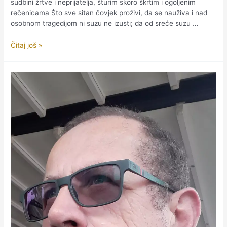
sudbini žrtve i neprijatelja, šturim skoro škrtim i ogoljenim
rečenicama Što sve sitan čovjek proživi, da se nauživa i nad
osobnom tragedijom ni suzu ne izusti; da od sreće suzu …
Golub
Čitaj još »
u
bijelom
mali
i
neustrašiv
poput
stijene