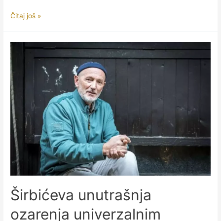
Zalihić
Čitaj još »
Almir
Širbićeva unutrašnja
ozarenja univerzalnim