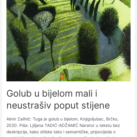
Golub u bijelom mali i
neustrašiv poput stijene
Almir Zalihić: Tuga je golub u bijelom, Knjigoljubac, Brčko,
2020. Piše: Ljiljana TADIĆ-ADŽAMIĆ Narator u tekstu bez
deskripcije, kako stilske tako i semantičke, pripovijeda o