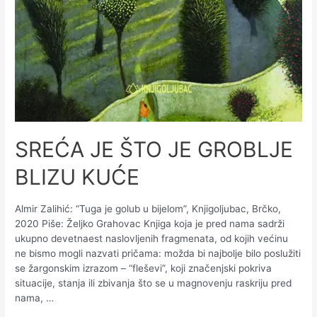
SREĆA JE ŠTO JE GROBLJE
BLIZU KUĆE
Almir Zalihić: “Tuga je golub u bijelom”, Knjigoljubac, Brčko,
2020 Piše: Željko Grahovac Knjiga koja je pred nama sadrži
ukupno devetnaest naslovljenih fragmenata, od kojih većinu
ne bismo mogli nazvati pričama: možda bi najbolje bilo poslužiti
se žargonskim izrazom – “fleševi”, koji značenjski pokriva
situacije, stanja ili zbivanja što se u magnovenju raskriju pred
nama, …