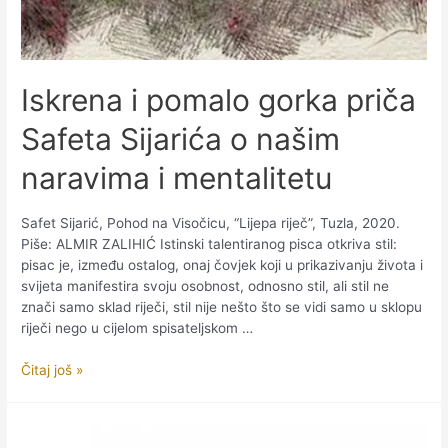
Iskrena i pomalo gorka priča
Safeta Sijarića o našim
naravima i mentalitetu
Safet Sijarić, Pohod na Visočicu, “Lijepa riječ”, Tuzla, 2020.
Piše: ALMIR ZALIHIĆ Istinski talentiranog pisca otkriva stil:
pisac je, između ostalog, onaj čovjek koji u prikazivanju života i
svijeta manifestira svoju osobnost, odnosno stil, ali stil ne
znači samo sklad riječi, stil nije nešto što se vidi samo u sklopu
riječi nego u cijelom spisateljskom …
Iskrena
Čitaj još »
i
pomalo
gorka