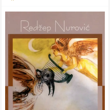
društvo
pisaca
vraća
književnike
narodu