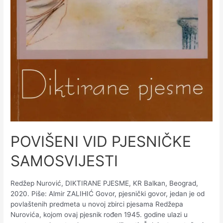
POVIŠENI VID PJESNIČKE
SAMOSVIJESTI
Redžep Nurović, DIKTIRANE PJESME, KR Balkan, Beograd,
2020. Piše: Almir ZALIHIĆ Govor, pjesnički govor, jedan je od
povlaštenih predmeta u novoj zbirci pjesama Redžepa
Nurovića, kojom ovaj pjesnik rođen 1945. godine ulazi u