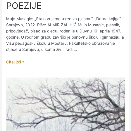
POEZIJE
Mujo Musagić: „Stalo vrijeme u red za pjesmu“, „Dobra knjiga“,
Sarajevo, 2022. Piše: ALMIR ZALIHIĆ Mujo Musagić, pjesnik,
pripovjedač, pisac za djecu, rođen je u Duvnu 10. aprila 1947.
godine. U rodnom gradu završio je osnovnu školu i gimnaziju, a
Višu pedagošku školu u Mostaru. Fakultetsko obrazovanje
stječe u Sarajevu, u kome živi i radi …
NOVI
Čitaj još »
STANDARDI
NAŠE
POEZIJE