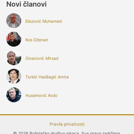
Novi članovi
Elezović Muhamed
Kos Dženan
Sinanović Mirsad
Turbić Hadžagić Amira
Huseinović Avdo
Pravila privatnosti
© 2026 Bošnjačko društvo pisaca. Sva prava zadržana.