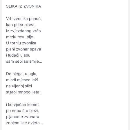
SLIKA IZ ZVONIKA
Vrh zvonika ponoć,
kao ptica plava,
iz zvjezdanog vrča
mrzlu rosu pije.
U tornju zvonika
pjani zvonar spava
i ludeći u snu
sam sebi se smije…
Do njega, u uglu,
mladi mjesec leži
na uljenoj slici
staroj mnogo ljeta;
i ko vječan komet
po nebu što bježi,
pijanome zvonaru
znojem lice cvjeta…