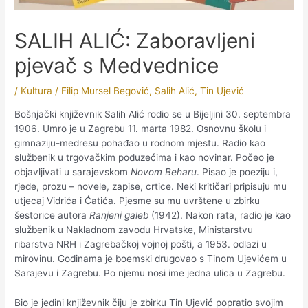
SALIH ALIĆ: Zaboravljeni
pjevač s Medvednice
/
Kultura
/
Filip Mursel Begović
,
Salih Alić
,
Tin Ujević
Bošnjački književnik Salih Alić rodio se u Bijeljini 30. septembra
1906. Umro je u Zagrebu 11. marta 1982. Osnovnu školu i
gimnaziju-medresu pohađao u rod­nom mjestu. Radio kao
službenik u trgovačkim poduzećima i kao novinar. Počeo je
objavljivati u sarajevskom
Novom Beharu
. Pisao je poeziju i,
rjeđe, prozu – novele, zapise, crtice. Neki kri­ti­čari pripisuju mu
utjecaj Vidrića i Ćatića. Pjesme su mu uvrštene u zbirku
šestorice autora
Ranjeni galeb
(1942). Nakon rata, radio je kao
službenik u Nakladnom zavodu Hrvatske, Ministarstvu
ribarstva NRH i Zagrebačkoj vojnoj pošti, a 1953. odlazi u
mirovinu. Godinama je boemski drugovao s Tinom Ujevićem u
Sarajevu i Zagrebu. Po njemu nosi ime jedna ulica u Zagrebu.
Bio je jedini književnik čiju je zbirku Tin Ujević popratio svojim