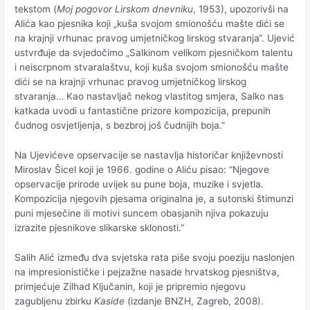
tekstom (
Moj pogovor Lirskom dnevniku
, 1953), upozorivši na
Alića kao pjesnika koji „kuša svojom smionošću mašte dići se
na krajnji vrhunac pravog umjetničkog lirskog stvaranja“. Ujević
ustvrđuje da svjedočimo „Salkinom velikom pjesničkom talentu
i neiscrpnom stvaralaštvu, koji kuša svojom sm­io­noš­ću mašte
dići se na krajnji vrhunac pravog umjet­nič­kog lirskog
stvaranja… Kao nastavljač nekog vlas­titog smjera, Sal­ko nas
katkada uvodi u fantastične prizore kom­pozi­ci­ja, prepunih
čudnog osvjetljenja, s bezbroj još čudnijih boja.”
Na Ujevićeve opservacije se nastavlja historičar književnosti
Miroslav Šicel koji je 1966. godine o Aliću pisao: “Njegove
opservacije prirode uvijek su pune boja, muzike i svjetla.
Kompozicija njegovih pjesama originalna je, a sutonski štimunzi
puni mjesečine ili motivi suncem obas­janih njiva pokazuju
izrazite pjesnikove slikarske sklo­nos­ti.”
Salih Alić između dva svjetska rata piše svoju poeziju naslonjen
na impresionističke i pejzažne nasade hrvatskog pjesništva,
primjećuje Zilhad Ključanin, koji je pripremio njegovu
zagubljenu zbirku
Kaside
(izdanje BNZH, Zagreb, 2008).