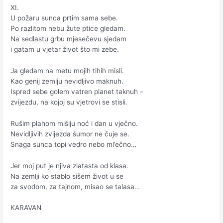
XI.
U požaru sunca prtim sama sebe.
Po razlitom nebu žute ptice gledam.
Na sedlastu grbu mjesečevu sjedam
i gatam u vjetar život što mi zebe.
Ja gledam na metu mojih tihih misli.
Kao genij zemlju nevidljivo maknuh.
Ispred sebe golem vatren planet taknuh –
zvijezdu, na kojoj su vjetrovi se stisli.
Rušim plahom mišlju noć i dan u vječno.
Nevidljivih zvijezda šumor ne čuje se.
Snaga sunca topi vedro nebo ml’ečno…
Jer moj put je njiva zlatasta od klasa.
Na zemlji ko stablo sišem život u se
za svodom, za tajnom, misao se talasa…
KARAVAN