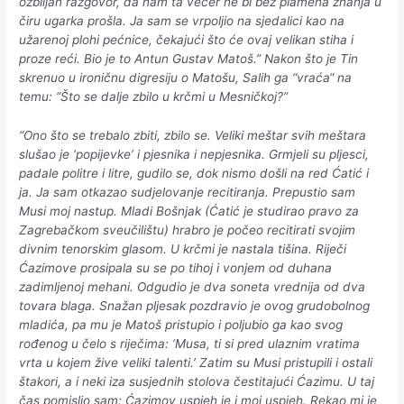
ozbiljan razgovor, da nam ta večer ne bi bez plamena znanja u
čiru ugarka prošla. Ja sam se vrpoljio na sjedalici kao na
užarenoj plohi pećnice, čekajući što će ovaj velikan stiha i
proze reći. Bio je to Antun Gustav Matoš.” Nakon što je Tin
skrenuo u ironičnu digresiju o Matošu, Salih ga “vraća“ na
temu: “Što se dalje zbilo u krčmi u Mesničkoj?”
“Ono što se trebalo zbiti, zbilo se. Veliki meštar svih meštara
slušao je ‘popijevke’ i pjesnika i nepjesnika. Grmjeli su pljesci,
padale politre i litre, gudilo se, dok nismo došli na red Ćatić i
ja. Ja sam otkazao sudjelovanje recitiranja. Prepustio sam
Musi moj nastup. Mladi Bošnjak (Ćatić je studirao pravo za
Zagrebačkom sveučilištu) hrabro je počeo recitirati svojim
divnim tenorskim glasom. U krčmi je nastala tišina. Riječi
Ćazimove prosipala su se po tihoj i vonjem od duhana
zadimljenoj mehani. Odgudio je dva soneta vrednija od dva
tovara blaga. Snažan pljesak pozdravio je ovog grudobolnog
mladića, pa mu je Matoš pristupio i poljubio ga kao svog
rođenog u čelo s riječima: ‘Musa, ti si pred ulaznim vratima
vrta u kojem žive veliki talenti.’ Zatim su Musi pristupili i ostali
štakori, a i neki iza susjednih stolova čestitajući Ćazimu. U taj
čas pomislio sam: Ćazimov uspjeh je i moj uspjeh. Rekao mi je