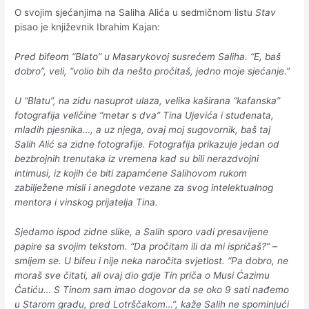
O svojim sjećanjima na Saliha Alića u sedmičnom listu
Stav
pisao je književnik Ibrahim Kajan:
Pred bifeom “Blato” u Masarykovoj susrećem Saliha. “E, baš
dobro”, veli, “volio bih da nešto pročitaš, jedno moje sjećanje.”
U “Blatu”, na zidu nasuprot ulaza, velika kaširana “kafanska”
fotografija veličine “metar s dva” Tina Ujevića i studenata,
mladih pjesnika…, a uz njega, ovaj moj sugovornik, baš taj
Salih Alić sa zidne fotografije. Fotografija prikazuje jedan od
bezbrojnih trenutaka iz vremena kad su bili nerazdvojni
intimusi, iz kojih će biti zapamćene Salihovom rukom
zabilježene misli i anegdote vezane za svog intelektualnog
mentora i vinskog prijatelja Tina.
Sjedamo ispod zidne slike, a Salih sporo vadi presavijene
papire sa svojim tekstom. “Da pročitam ili da mi ispričaš?” –
smijem se. U bifeu i nije neka naročita svjetlost. “Pa dobro, ne
moraš sve čitati, ali ovaj dio gdje Tin priča o Musi Ćazimu
Ćatiću… S Tinom sam imao dogovor da se oko 9 sati nađemo
u Starom gradu, pred Lotrščakom…”, kaže Salih ne spominjući