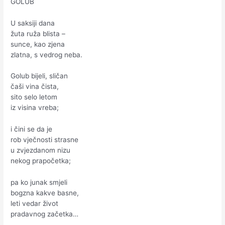
GOLUB
U saksiji dana
žuta ruža blista –
sunce, kao zjena
zlatna, s vedrog neba.
Golub bijeli, sličan
čaši vina čista,
sito selo letom
iz visina vreba;
i čini se da je
rob vječnosti strasne
u zvjezdanom nizu
nekog prapočetka;
pa ko junak smjeli
bogzna kakve basne,
leti vedar život
pradavnog začetka…