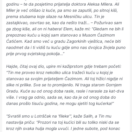
godinu – te da posjetimo prijatelja doktora Aleksa Milera. Ali
Miler je već otišao iz kuće, pa smo se zaputili, po sitnoj kiši,
prema stubama koje silaze na Mesničku ulicu. Tin je
zastajkivao, osvrtao se, kao da nešto traži… – Požurivao sam
ga zbog kiše, ali on ni habera! Elem, kaže mi: “Gledam ne bih li
prepoznao kuću u kojoj sam stanovao s Musom Ćazimom
Ćatićem. Kad smo već u gradu Zagorkinih vještica, neće biti
naodmet da i ti vidiš tu kuću gdje smo nas dvojica živjela puno
prije prvog svjetskog pokolja…”
Hajde, čitaj ovaj dio, upire mi kažiprstom gdje trebam početi:
“Tin me proveo kroz nekoliko ulica tražeći kuću u kojoj je
stanovao sa svojim prijateljem Ćazimom. Ali toj hižici nigdje ni
slike ni prilike. Sve se to promijenilo. Ni traga starom Gornjem
Gradu. Kuće su od onog doba rasle, rasle i narasle za kat-dva
više. I vrag ga odnio, sada se, kao da je od onog doba do
danas prošlo tisuću godina, ne mogu sjetiti tog kućerka!”
“Svratili smo u Lotrščak na ‘fileke’”, kaže Salih, a Tin mu
nastavlja priču: “Prozori na toj kućici bili su toliko niski da se
kroz njih svaka hulja mogla uvući. I jedne subote, pod konac