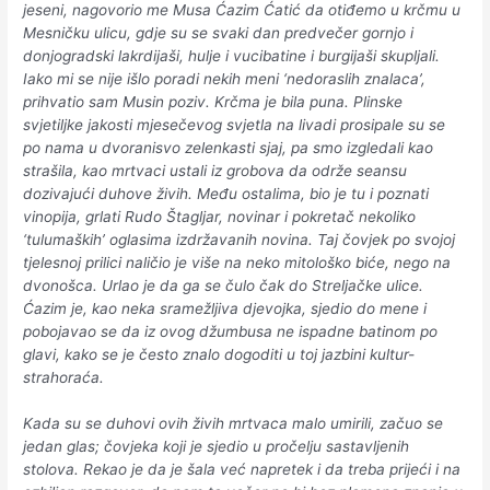
jeseni, nagovorio me Musa Ćazim Ćatić da otiđemo u krčmu u
Mesničku ulicu, gdje su se svaki dan predvečer gornjo i
donjogradski lakrdijaši, hulje i vucibatine i burgijaši skupljali.
Iako mi se nije išlo poradi nekih meni ‘nedoraslih znalaca’,
prihvatio sam Musin poziv. Krčma je bila puna. Plinske
svjetiljke jakosti mjesečevog svjetla na livadi prosipale su se
po nama u dvoranisvo zelenkasti sjaj, pa smo izgledali kao
strašila, kao mrtvaci ustali iz grobova da održe seansu
dozivajući duhove živih. Među ostalima, bio je tu i poznati
vinopija, grlati Rudo Štagljar, novinar i pokretač nekoliko
‘tulumaških’ oglasima izdržavanih novina. Taj čovjek po svojoj
tjelesnoj prilici naličio je više na neko mitološko biće, nego na
dvonošca. Urlao je da ga se čulo čak do Streljačke ulice.
Ćazim je, kao neka sramežljiva djevojka, sjedio do mene i
pobojavao se da iz ovog džumbusa ne ispadne batinom po
glavi, kako se je često znalo dogoditi u toj jazbini kultur-
strahoraća.
Kada su se duhovi ovih živih mrtvaca malo umirili, začuo se
jedan glas; čovjeka koji je sjedio u pročelju sastavljenih
stolova. Rekao je da je šala već napretek i da treba prijeći i na