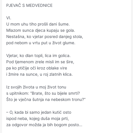
PJEVAČ S MEDVEDNICE
VI.
U mom uhu tiho prošli dani šume.
Mlazom sunca djeca kupaju se gola.
Nestašna, ko vjetar posred danjeg stola,
pod nebom u vrtu put u život glume.
Vjetar, ko dlan topli, lica im golica.
Pod tjemenom zrele misli im se šire,
pa ko ptičije oči kroz oblake vire
i žmire na sunce, u roj zlatnih klica.
Iz svojih života u moj život tonu
s upitnikom: “Brate, što su bijele smrti?
Što je vječna šutnja na nebeskom tronu?”
– O, kada bi samo jedan kutić osto
ispod neba, kojeg duša moja prti,
za odgovor možda ja bih bogom posto…