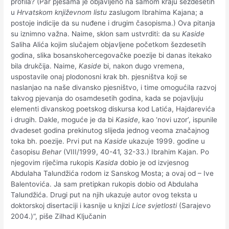
profila? (Par pjesama je objavljeno na samom kraju šezdesetih
u
Hrvatskom književnom listu
zaslugom Ibrahima Kajana; a
postoje indicije da su nuđene i drugim časopisma.) Ova pitanja
su iznimno važna. Naime, sklon sam ustvrditi: da su
Kaside
Saliha Alića kojim slučajem objavljene početkom šezdesetih
godina, slika bosanskohercegovačke poezije bi danas itekako
bila drukčija. Naime,
Kaside
bi, nakon dugo vremena,
uspostavile onaj plodonosni krak bh. pjesništva koji se
naslanjao na naše divansko pjesništvo, i time omogućila razvoj
takvog pjevanja do osamdesetih godina, kada se pojavljuju
elementi divanskog poetskog diskursa kod Latića, Hajdarevića
i drugih. Dakle, moguće je da bi
Kaside
, kao ‘novi uzor’, ispunile
dvadeset godina prekinutog slijeda jednog veoma značajnog
toka bh. poezije. Prvi put na
Kaside
ukazuje 1999. godine u
časopisu
Behar
(VIII/1999, 40-41, 32-33.) Ibrahim Kajan. Po
njegovim riječima rukopis
Kasida
dobio je od izvjesnog
Abdulaha Talundžića rodom iz Sanskog Mosta; a ovaj od – Ive
Balentovića. Ja sam pretipkan rukopis dobio od Abdulaha
Talundžića. Drugi put na njih ukazuje autor ovog teksta u
doktorskoj disertaciji i kasnije u knjizi
Lice svjetlosti
(Sarajevo
2004.)“, piše Zilhad Ključanin