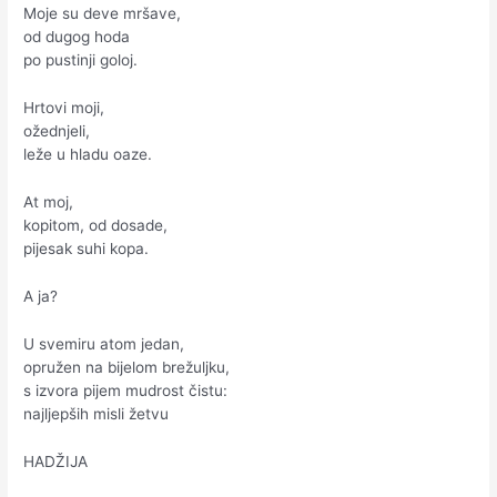
Moje su deve mršave,
od dugog hoda
po pustinji goloj.
Hrtovi moji,
ožednjeli,
leže u hladu oaze.
At moj,
kopitom, od dosade,
pijesak suhi kopa.
A ja?
U svemiru atom jedan,
opružen na bijelom brežuljku,
s izvora pijem mudrost čistu:
najljepših misli žetvu
HADŽIJA