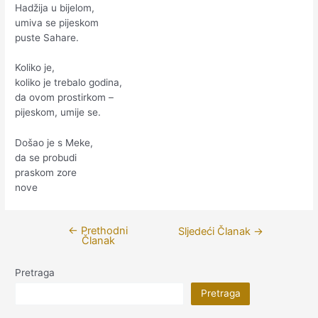
Hadžija u bijelom,
umiva se pijeskom
puste Sahare.
Koliko je,
koliko je trebalo godina,
da ovom prostirkom –
pijeskom, umije se.
Došao je s Meke,
da se probudi
praskom zore
nove
←
Prethodni
Navigacija
Sljedeći Članak
→
Članak
članaka
Pretraga
Pretraga