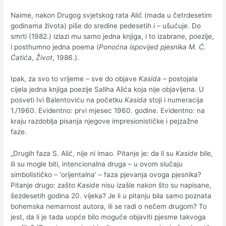
Naime, nakon Drugog svjetskog rata Alić (mada u četrdesetim
godinama života) piše do sredine pedesetih i – ušućuje. Do
smrti (1982.) izlazi mu samo jedna knjiga, i to izabrane, poezije,
i posthumno jedna poema (
Ponoćna ispovijed pjesnika M. Ć.
Ćatića
,
Život
, 1986.).
Ipak, za svo to vrijeme – sve do objave
Kasida
– postojala
cijela jedna knjiga poezije Saliha Alića koja nije objavljena. U
posveti Ivi Balentoviću na početku
Kasida
stoji i numeracija
1./1960. Evidentno: prvi mjesec 1960. godine. Evidentno: na
kraju razdoblja pisanja njegove impresionističke i pejzažne
faze.
„Drugih faza S. Alić, nije ni imao. Pitanje je: da li su
Kaside
bile,
ili su mogle biti, intencionalna druga – u ovom slučaju
simbolističko – ‘orijentalna’ – faza pjevanja ovoga pjesnika?
Pitanje drugo: zašto
Kaside
nisu izašle nakon što su napisane,
šezdesetih godina 20. vijeka? Je li u pitanju bila samo poznata
bohemska nemarnost autora, ili se radi o nečem drugom? To
jest, da li je tada uopće bilo moguće objaviti pjesme takvoga