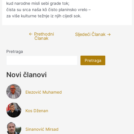
kud narodne misli sebi grade tok;
čista su srca naša kô čisto planinsko vrelo –
za više kulturne težnje iz njih cijedi sok.
←
Prethodni
Navigacija
Sljedeći Članak
→
Članak
članaka
Pretraga
Pretraga
Novi članovi
Elezović Muhamed
Kos Dženan
Sinanović Mirsad