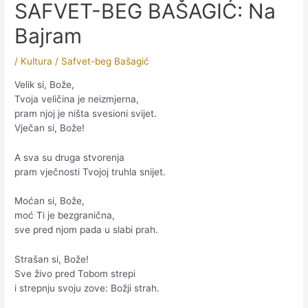
SAFVET-BEG BAŠAGIĆ: Na
Bajram
/
Kultura
/
Safvet-beg Bašagić
Velik si, Bože,
Tvoja veličina je neizmjerna,
pram njoj je ništa svesioni svijet.
Vječan si, Bože!
A sva su druga stvorenja
pram vječnosti Tvojoj truhla snijet.
Moćan si, Bože,
moć Ti je bezgranična,
sve pred njom pada u slabi prah.
Strašan si, Bože!
Sve živo pred Tobom strepi
i strepnju svoju zove: Božji strah.