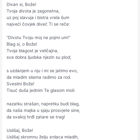
Divan si, Bože!
Tvoja divota je zagonetna,
uz poj slavuja i bistra vrela šum
najveći čovjek diveć Ti se reče:
“Divotu Tvoju moj ne pojmi um!”
Blag si, o Bože!
Tvoja blagost je veličajna,
sva dobra ljudska njezin su plod;
s uzdanjem u nju i mi se jatimo evo,
da mladim silama radimo za rod.
Svesilni Bože!
Tisuć duša jednim Te glasom moli:
nazatku strašan, napretku budi blag,
da naša majka u sjaju prosvjete sine,
da svakoj hrđi zatare se trag!
Uslišaj, Bože!
Uslišaj skromnu želju srdaca mladih,