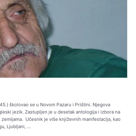
945.) školovao se u Novom Pazaru i Prištini. Njegova
eski jezik. Zastupljen je u desetak antologija i izbora na
 zemljama. Učesnik је više književnih manifestacija, kao
u, Ljubljani, …