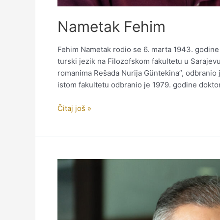
Nametak Fehim
Fehim Nametak rodio se 6. marta 1943. godine u 
turski jezik na Filozofskom fakultetu u Saraje
romanima Rešada Nurija Güntekina”, odbranio j
istom fakultetu odbranio je 1979. godine dokto
Nametak
Čitaj još »
Fehim