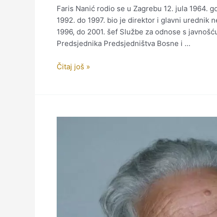
Faris Nanić rodio se u Zagrebu 12. jula 1964. g
1992. do 1997. bio je direktor i glavni urednik
1996, do 2001. šef Službe za odnose s javnošću
Predsjednika Predsjedništva Bosne i …
Nanić
Čitaj još »
Faris