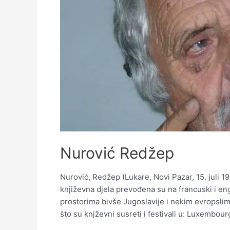
Nurović Redžep
Nurović, Redžep (Lukare, Novi Pazar, 15. juli 1
književna djela prevođena su na francuski i engl
prostorima bivše Jugoslavije i nekim evropslim
što su knjževni susreti i festivali u: Luxembourg