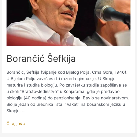
Borančić Šefkija
Borančić, Šefkija (Sipanje kod Bijelog Polja, Crna Gora, 1946).
U Bijelom Polju završava tri razreda gimnazije. U Skopju
maturira i studira biologiju. Po završetku studija zapošljava se
u školi ‘’Bratsto-Jedinstvo’’ u Konjarama, gdje je predavao
biologiju (40 godina) do penzionisanja. Bavio se novinarstvom.
Bio je jedan od urednika lista: ‘’Vakat’’ na bosanskom jeziku u
Skopju. …
Borančić
Čitaj još »
Šefkija