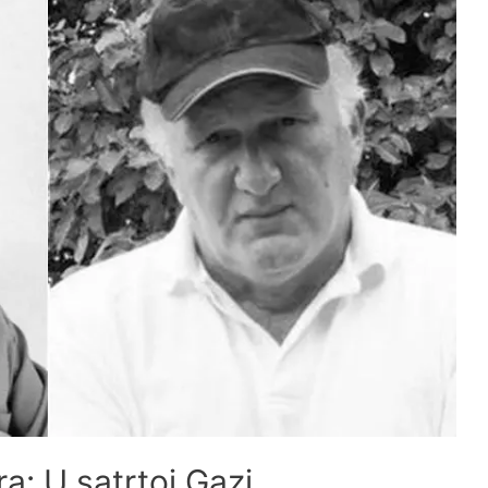
a: U satrtoj Gazi