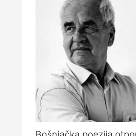
Bošnjačka poezija otpor