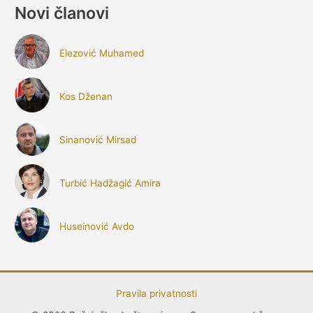
Novi članovi
Elezović Muhamed
Kos Dženan
Sinanović Mirsad
Turbić Hadžagić Amira
Huseinović Avdo
Pravila privatnosti