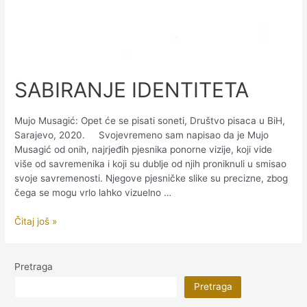
SABIRANJE IDENTITETA
Mujo Musagić: Opet će se pisati soneti, Društvo pisaca u BiH,
Sarajevo, 2020. Svojevremeno sam napisao da je Mujo
Musagić od onih, najrjeđih pjesnika ponorne vizije, koji vide
više od savremenika i koji su dublje od njih proniknuli u smisao
svoje savremenosti. Njegove pjesničke slike su precizne, zbog
čega se mogu vrlo lahko vizuelno …
SABIRANJE
Čitaj još »
IDENTITETA
Pretraga
Pretraga