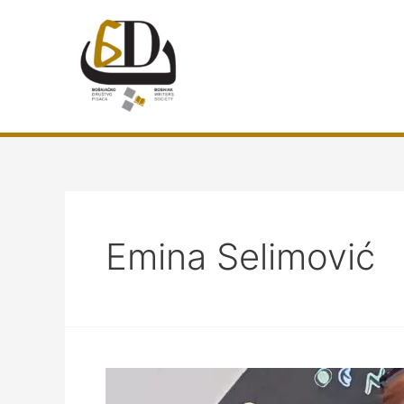
Preskoči
do
sadržaja
Emina Selimović