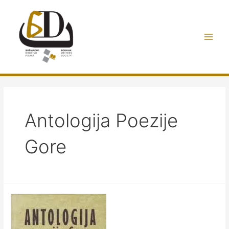
Preskoči
do
sadržaja
Main
Men
Antologija Poezije
Gore