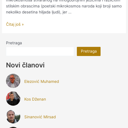
stilskim obrascima (poetski mikrokosmos naroda koji broji samo
nekoliko desetina hiljada ljudi), jer …
POEZIJA
Čitaj još »
GORE
ILI
OD
Pretraga
ČOVJEKA
Pretraga
U
SVIJETU
Novi članovi
DO
SVIJETA
U
Elezović Muhamed
ČOVJEKU
Kos Dženan
Sinanović Mirsad