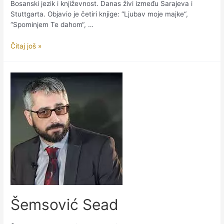
Bosanski jezik i književnost. Danas živi između Sarajeva i
Stuttgarta. Objavio je četiri knjige: “Ljubav moje majke“,
“Spominjem Te dahom“, …
Širbić
Čitaj još »
Mustafa
Šemsović Sead