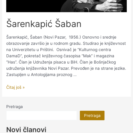
Šarenkapić Šaban
Šarenkapić, Šaban (Novi Pazar, 1956.) Osnovno i srednje
obrazovanje završio je u rodnom gradu. Studirao je književnost
na Univerzitetu u Prištini. Osnivač je “Kulturnog centra
DamaD”, pokretač književnog časopisa “Mak” i magazina
“Has”. Član je Udruženja pisaca u BiH. Član je Bošnjačkog
udruženja književnika Novi Pazar. Prevođen je na strane jezike.
Zastupljen u Antologijama proznog …
Šarenkapić
Čitaj još »
Šaban
Pretraga
Pretraga
Novi članovi