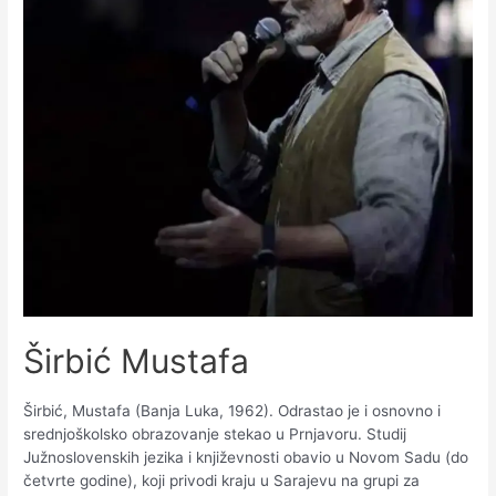
Širbić Mustafa
Širbić, Mustafa (Banja Luka, 1962). Odrastao je i osnovno i
srednjoškolsko obrazovanje stekao u Prnjavoru. Studij
Južnoslovenskih jezika i književnosti obavio u Novom Sadu (do
četvrte godine), koji privodi kraju u Sarajevu na grupi za