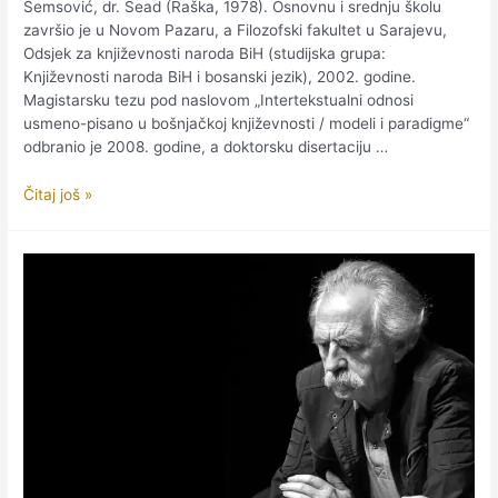
Šemsović, dr. Sead (Raška, 1978). Osnovnu i srednju školu
završio je u Novom Pazaru, a Filozofski fakultet u Sarajevu,
Odsjek za književnosti naroda BiH (studijska grupa:
Književnosti naroda BiH i bosanski jezik), 2002. godine.
Magistarsku tezu pod naslovom „Intertekstualni odnosi
usmeno-pisano u bošnjačkoj književnosti / modeli i paradigme“
odbranio je 2008. godine, a doktorsku disertaciju …
Šemsović
Čitaj još »
Sead