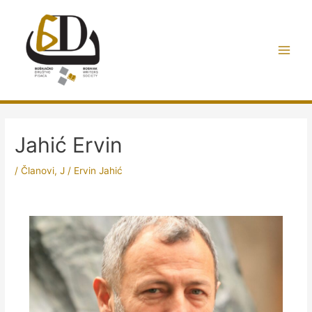
Preskoči
do
sadržaja
Main
Men
Jahić Ervin
/
Članovi
,
J
/
Ervin Jahić