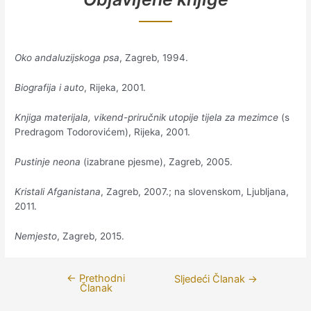
Oko andaluzijskoga psa
, Zagreb, 1994.
Biografija i auto
, Rijeka, 2001.
Knjiga materijala, vikend-priručnik utopije tijela za mezimce
(s
Predragom Todorovićem), Rijeka, 2001.
Pustinje neona
(izabrane pjesme), Zagreb, 2005.
Kristali Afganistana
, Zagreb, 2007.; na slovenskom, Ljubljana,
2011.
Nemjesto
, Zagreb, 2015.
←
Prethodni
Navigacija
Sljedeći Članak
→
Članak
članaka