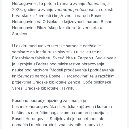
Hercegovine”, te potom birana u zvanje
docentice
, a
2023. godine u zvanje
vanredne profesorice
za oblasti
hrvatske književnosti i književnosti naroda Bosne i
Hercegovine na Odsjeku za književnosti naroda Bosne i
Hercegovine Filozofskog fakulteta Univerziteta u
Sarajevu.
U okviru međuuniverzitetske saradnje održala je
seminare na Institutu za slavistiku u Halleu te na
Filozofskom fakultetu Sveučilišta u Zagrebu. Sudjelovala
je u projektu Federalnog ministarstva obrazovanja i
nauke pod nazivom “Modeli proučavanja i podučavanja
književnosti naroda Bosne i Hercegovine” te u različitim
projektima Gradske biblioteke Zenica, Opće biblioteke
Vareši Gradske biblioteke Travnik.
Posebno područje njezinog zanimanja je
bosanskohercegovačka i hrvatska književna i kulturna
baština, s naročitim naglaskom na roman i poeziju u
Bosni i Hercegovini. Sudjelovala je na petnaestak
domaćih i međunarodnih znanstvenih skupova te