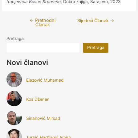
franjevaca Bosne Srebrene
, Dobra knjiga, Sarajevo, 2023
←
Prethodni
Navigacija
Sljedeći Članak
→
Članak
članaka
Pretraga
Pretraga
Novi članovi
Elezović Muhamed
Kos Dženan
Sinanović Mirsad
Turbić Hadžagić Amira