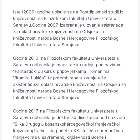
Iste (2006) godine upisuje se na Postdiplomski studij iz
književnosti na Filozofskom fakultetu Univerziteta u
Sarajevu.Godine 2007. izabrana je u zvanje
asistentice
za oblast hrvatske književnosti na Odsjeku za
književnosti naroda Bosne i Hercegovine Filozofskog
fakulteta Univerziteta u Sarajevu.
Godine 2010. na Filozofskom fakultetu Univerziteta u
Sarajevu odbranila je magistarsku radnju pod nazivom
“Fantastički diskurs u pripovijetkama i romanima
Vitomira Lukića”, te potombirana u zvanje
više
asistentice
za oblast hrvatske književnosti na Odsjeku za
književnosti naroda Bosne i Hercegovine Filozofskog
fakulteta Univerziteta u Sarajevu.
Godine 2017. na Filozofskom fakultetu Univerziteta u
Sarajevu odbranila je doktorsku disertaciju pod nazivom
“Slika Drugog u bosanskohercegovačkoj franjevačkoj
književnoj tradiciji do početka XX stoljeća i predodžbe o
franjevcima u savremenoj književnosti Bosne i